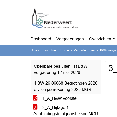
Ga naar de inhoud van deze pagina
Ga naar het zoeken
Ga naar het menu
Dashboard
Vergaderingen
Overzichten
U bevindt zich hier:
Home
Vergaderingen
B&W vergad
3_
Openbare besluitenlijst B&W-
vergadering 12 mei 2026
4 BW-26-06068 Begrotingen 2026
e.v. en jaarrekening 2025 MGR
1_A_B&W voorstel
2_A_Bijlage 1 -
Aanbiedingsbrief jaarstukken MGR