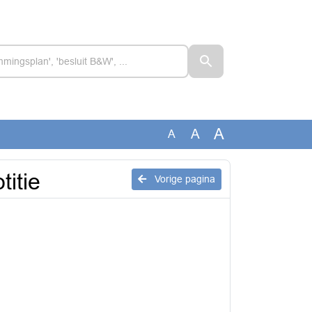
A
A
A
itie
Vorige pagina