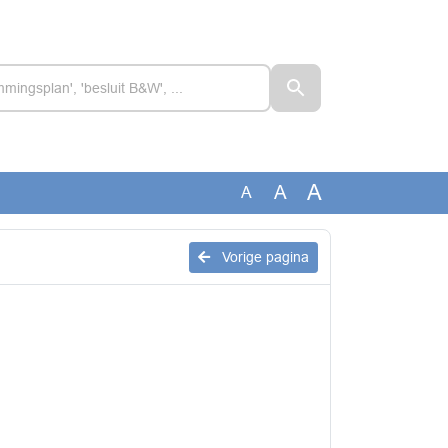
A
A
A
Vorige pagina