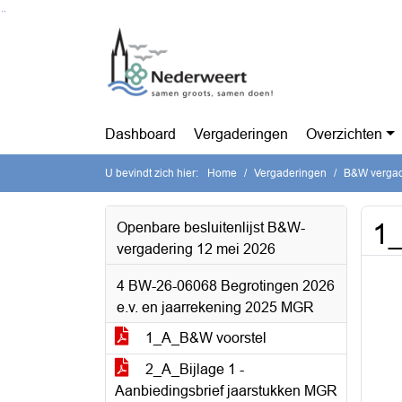
Ga naar de inhoud van deze pagina
Ga naar het zoeken
Ga naar het menu
Dashboard
Vergaderingen
Overzichten
U bevindt zich hier:
Home
Vergaderingen
B&W vergad
1
Openbare besluitenlijst B&W-
vergadering 12 mei 2026
4 BW-26-06068 Begrotingen 2026
e.v. en jaarrekening 2025 MGR
1_A_B&W voorstel
2_A_Bijlage 1 -
Aanbiedingsbrief jaarstukken MGR