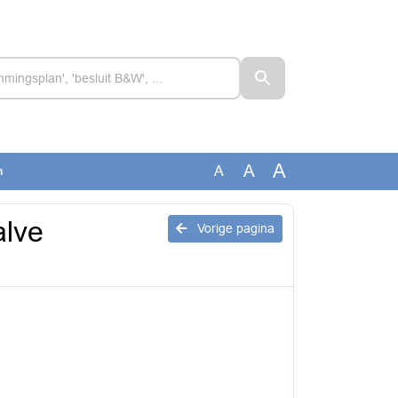
A
A
A
n
alve
Vorige pagina