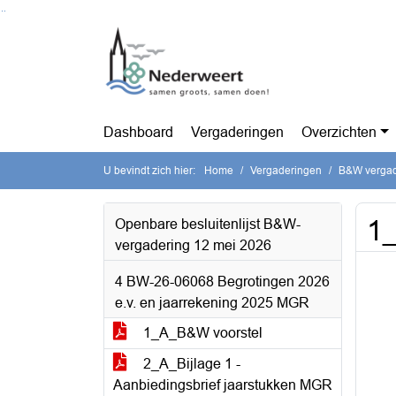
Ga naar de inhoud van deze pagina
Ga naar het zoeken
Ga naar het menu
Dashboard
Vergaderingen
Overzichten
U bevindt zich hier:
Home
Vergaderingen
B&W vergad
1
Openbare besluitenlijst B&W-
vergadering 12 mei 2026
4 BW-26-06068 Begrotingen 2026
e.v. en jaarrekening 2025 MGR
1_A_B&W voorstel
2_A_Bijlage 1 -
Aanbiedingsbrief jaarstukken MGR