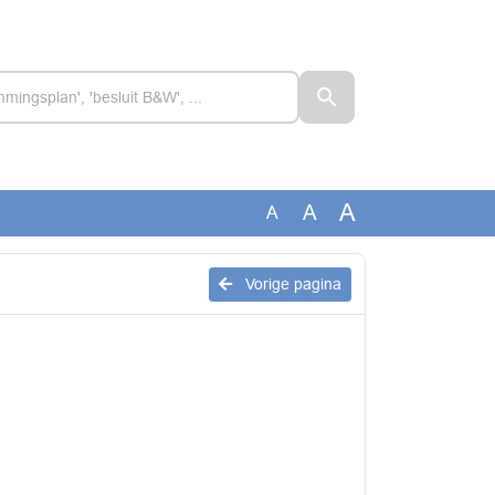
A
A
A
Vorige pagina