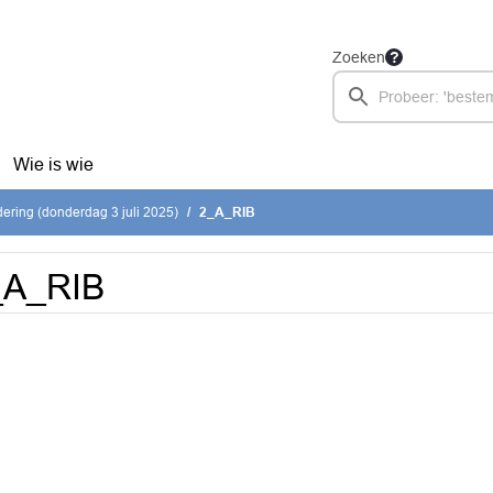
Zoeken
Wie is wie
ring (donderdag 3 juli 2025)
2_A_RIB
_A_RIB