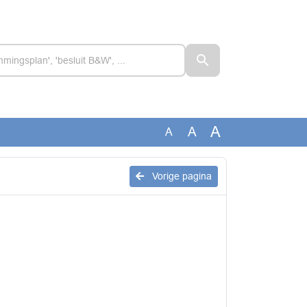
A
A
A
Vorige pagina