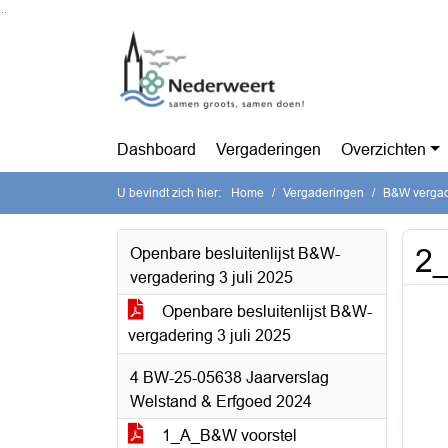
Ga naar de inhoud van deze pagina
Ga naar het zoeken
Ga naar het menu
Dashboard
Vergaderingen
Overzichten
U bevindt zich hier:
Home
Vergaderingen
B&W vergade
2
Openbare besluitenlijst B&W-
vergadering 3 juli 2025
Openbare besluitenlijst B&W-
vergadering 3 juli 2025
4 BW-25-05638 Jaarverslag
Welstand & Erfgoed 2024
1_A_B&W voorstel