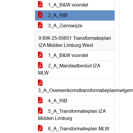
1_A_B&W voorstel
2_A_RIB
3_A_Zienswijze
9 BW-25-05651 Transformatieplan
IZA Midden Limburg West
1_A_B&W voorstel
2_A_Mandaatbesluit IZA
MLW
3_A_Overeenkomsttransformatieplanmetge
4_A_RIB
5_A_Transformatieplan IZA
Midden Limburg
6_A_Transformatieplan MLW