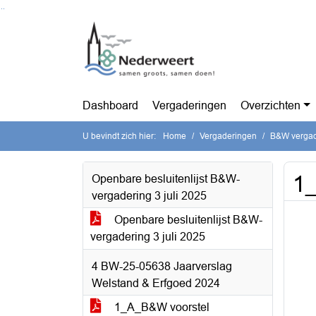
Ga naar de inhoud van deze pagina
Ga naar het zoeken
Ga naar het menu
Dashboard
Vergaderingen
Overzichten
U bevindt zich hier:
Home
Vergaderingen
B&W vergade
1
Openbare besluitenlijst B&W-
vergadering 3 juli 2025
Openbare besluitenlijst B&W-
vergadering 3 juli 2025
4 BW-25-05638 Jaarverslag
Welstand & Erfgoed 2024
1_A_B&W voorstel