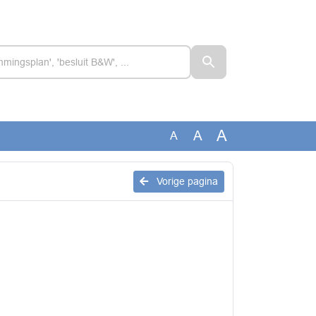
A
A
A
Vorige pagina