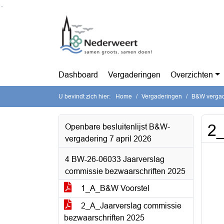
Ga naar de inhoud van deze pagina
Ga naar het zoeken
Ga naar het menu
Dashboard
Vergaderingen
Overzichten
U bevindt zich hier:
Home
Vergaderingen
B&W vergade
2_
Openbare besluitenlijst B&W-
vergadering 7 april 2026
4 BW-26-06033 Jaarverslag
commissie bezwaarschriften 2025
1_A_B&W Voorstel
2_A_Jaarverslag commissie
bezwaarschriften 2025