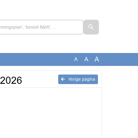
A
A
A
 2026
Vorige pagina