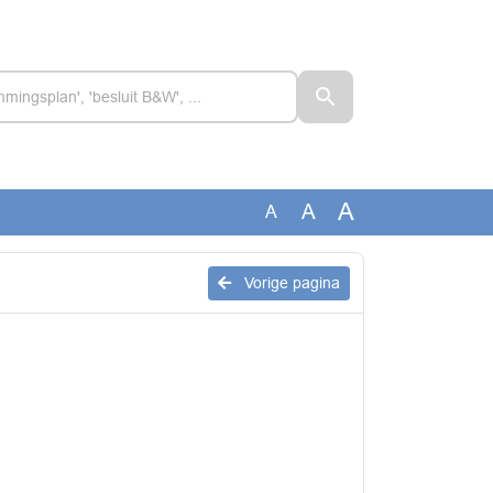
A
A
A
Vorige pagina