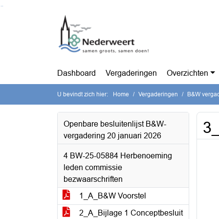
Ga naar de inhoud van deze pagina
Ga naar het zoeken
Ga naar het menu
Dashboard
Vergaderingen
Overzichten
U bevindt zich hier:
Home
Vergaderingen
B&W vergade
3_
Openbare besluitenlijst B&W-
vergadering 20 januari 2026
4 BW-25-05884 Herbenoeming
leden commissie
bezwaarschriften
1_A_B&W Voorstel
2_A_Bijlage 1 Conceptbesluit