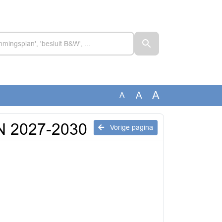
A
A
A
LN 2027-2030
Vorige pagina