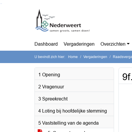
Ga naar de inhoud van deze pagina
Ga naar het zoeken
Ga naar het menu
Dashboard
Vergaderingen
Overzichten
U bevindt zich hier:
Home
Vergaderingen
Raadsvergad
9f
1 Opening
2 Vragenuur
3 Spreekrecht
4 Loting bij hoofdelijke stemming
5 Vaststelling van de agenda