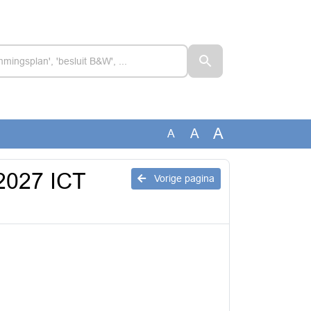
A
A
A
 2027 ICT
Vorige pagina