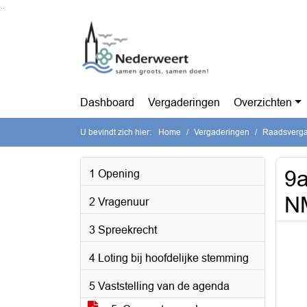
Ga naar de inhoud van deze pagina
Ga naar het zoeken
Ga naar het menu
Dashboard
Vergaderingen
Overzichten
U bevindt zich hier:
Home
Vergaderingen
Raadsvergad
9a
1 Opening
N
2 Vragenuur
3 Spreekrecht
4 Loting bij hoofdelijke stemming
5 Vaststelling van de agenda