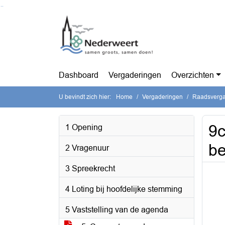
Ga naar de inhoud van deze pagina
Ga naar het zoeken
Ga naar het menu
Dashboard
Vergaderingen
Overzichten
U bevindt zich hier:
Home
Vergaderingen
Raadsvergad
9c
1 Opening
be
2 Vragenuur
3 Spreekrecht
4 Loting bij hoofdelijke stemming
5 Vaststelling van de agenda