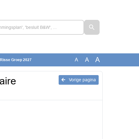
A
A
A
g Risse Groep 2027
aire
Vorige pagina