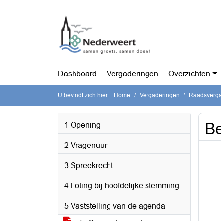
Ga naar de inhoud van deze pagina
Ga naar het zoeken
Ga naar het menu
Dashboard
Vergaderingen
Overzichten
U bevindt zich hier:
Home
Vergaderingen
Raadsvergad
Be
1 Opening
2 Vragenuur
3 Spreekrecht
4 Loting bij hoofdelijke stemming
5 Vaststelling van de agenda