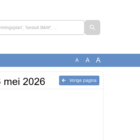
A
A
A
6 mei 2026
Vorige pagina