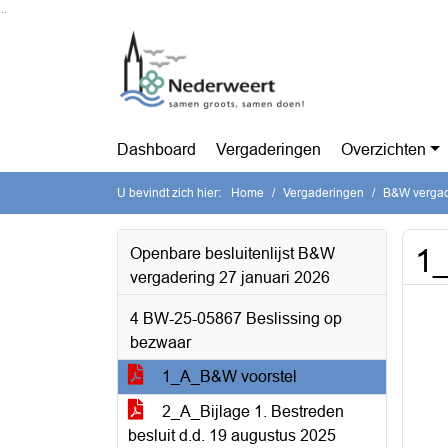
Ga naar de inhoud van deze pagina
Ga naar het zoeken
Ga naar het menu
Dashboard
Vergaderingen
Overzichten
U bevindt zich hier:
Home
Vergaderingen
B&W vergade
1
Openbare besluitenlijst B&W
vergadering 27 januari 2026
4 BW-25-05867 Beslissing op
bezwaar
1_A_B&W voorstel
2_A_Bijlage 1. Bestreden
besluit d.d. 19 augustus 2025