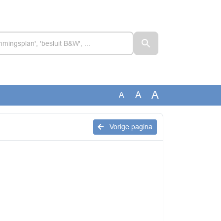
A
A
A
Vorige pagina