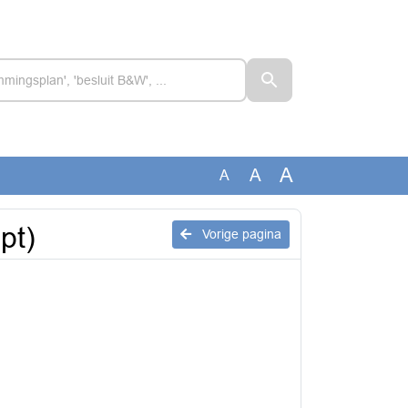
A
A
A
pt)
Vorige pagina