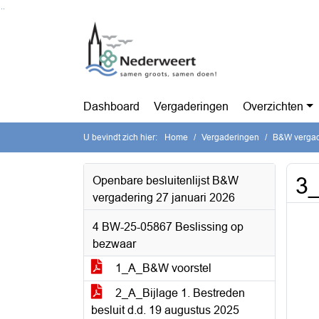
Ga naar de inhoud van deze pagina
Ga naar het zoeken
Ga naar het menu
Dashboard
Vergaderingen
Overzichten
U bevindt zich hier:
Home
Vergaderingen
B&W vergade
3_
Openbare besluitenlijst B&W
vergadering 27 januari 2026
4 BW-25-05867 Beslissing op
bezwaar
1_A_B&W voorstel
2_A_Bijlage 1. Bestreden
besluit d.d. 19 augustus 2025