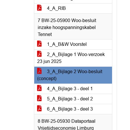
4_A_RIB
7 BW-25-05900 Woo-besluit
inzake hoogspanningskabel
Tennet
1_A_B&W Voorstel
2_A_Bijlage 1 Woo-verzoek
23 jun 2025
3_A_Bijlage 2 Woo-besluit
(concept)
4_A_Bijlage 3 - deel 1
5_A_Bijlage 3 - deel 2
6_A_Bijlage 3 - deel 3
8 BW-25-05930 Dataportaal
Vrijetijdseconomie Limburg