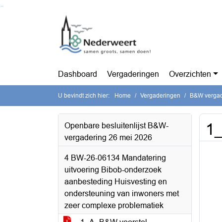
Ga naar de inhoud van deze pagina
Ga naar het zoeken
Ga naar het menu
Dashboard
Vergaderingen
Overzichten
U bevindt zich hier:
Home
Vergaderingen
B&W vergad
1
Openbare besluitenlijst B&W-
vergadering 26 mei 2026
4 BW-26-06134 Mandatering
uitvoering Bibob-onderzoek
aanbesteding Huisvesting en
ondersteuning van inwoners met
zeer complexe problematiek