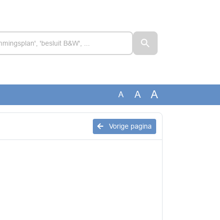
A
A
A
Vorige pagina