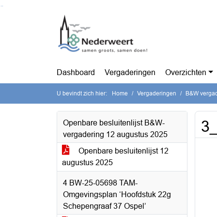
Ga naar de inhoud van deze pagina
Ga naar het zoeken
Ga naar het menu
Dashboard
Vergaderingen
Overzichten
U bevindt zich hier:
Home
Vergaderingen
B&W vergad
3
Openbare besluitenlijst B&W-
vergadering 12 augustus 2025
Openbare besluitenlijst 12
augustus 2025
4 BW-25-05698 TAM-
Omgevingsplan ‘Hoofdstuk 22g
Schepengraaf 37 Ospel’