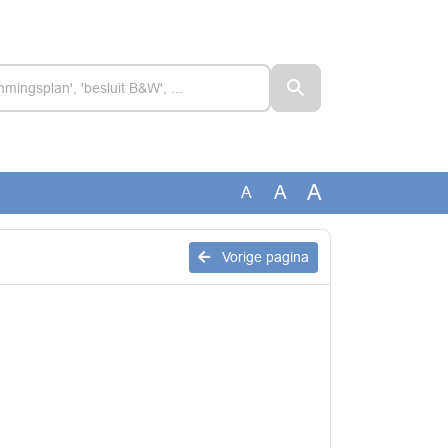
A
A
A
Vorige pagina