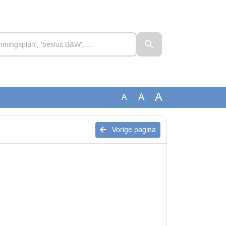
A
A
A
Vorige pagina