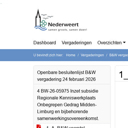
Ga naar de inhoud van deze pagina
Ga naar het zoeken
Ga naar het menu
Dashboard
Vergaderingen
Overzichten
U bevindt zich hier:
Home
Vergaderingen
B&W vergade
1
Openbare besluitenlijst B&W
vergadering 24 februari 2026
4 BW-26-05975 Inzet subsidie
Regionale Kenniswerkplaats
Onbegrepen Gedrag Midden-
Limburg en bijbehorende
samenwerkingsovereenkomst.