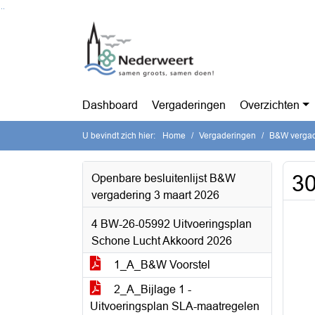
Ga naar de inhoud van deze pagina
Ga naar het zoeken
Ga naar het menu
Dashboard
Vergaderingen
Overzichten
U bevindt zich hier:
Home
Vergaderingen
B&W vergad
3
Openbare besluitenlijst B&W
vergadering 3 maart 2026
4 BW-26-05992 Uitvoeringsplan
Schone Lucht Akkoord 2026
1_A_B&W Voorstel
2_A_Bijlage 1 -
Uitvoeringsplan SLA-maatregelen