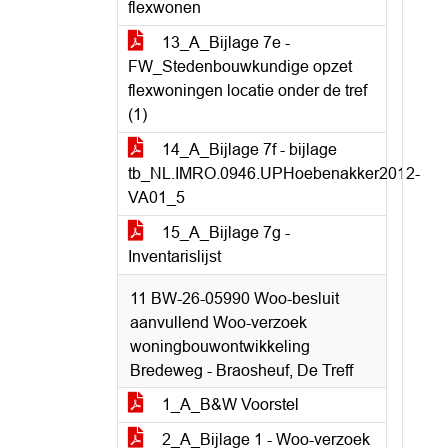
flexwonen
13_A_Bijlage 7e -
FW_Stedenbouwkundige opzet
flexwoningen locatie onder de tref
(1)
14_A_Bijlage 7f - bijlage
tb_NL.IMRO.0946.UPHoebenakker2012-
VA01_5
15_A_Bijlage 7g -
Inventarislijst
11 BW-26-05990 Woo-besluit
aanvullend Woo-verzoek
woningbouwontwikkeling
Bredeweg - Braosheuf, De Treff
1_A_B&W Voorstel
2_A_Bijlage 1 - Woo-verzoek