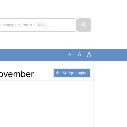
A
A
A
ovember
Vorige pagina