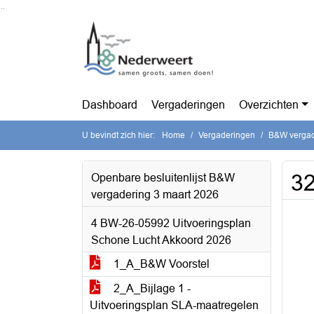
Ga naar de inhoud van deze pagina
Ga naar het zoeken
Ga naar het menu
Dashboard
Vergaderingen
Overzichten
U bevindt zich hier:
Home
Vergaderingen
B&W vergad
32
Openbare besluitenlijst B&W
vergadering 3 maart 2026
4 BW-26-05992 Uitvoeringsplan
Schone Lucht Akkoord 2026
1_A_B&W Voorstel
2_A_Bijlage 1 -
Uitvoeringsplan SLA-maatregelen