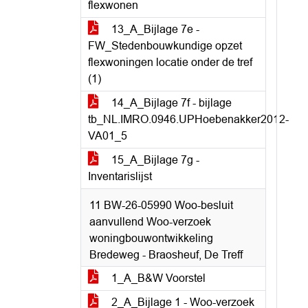
flexwonen
13_A_Bijlage 7e -
FW_Stedenbouwkundige opzet
flexwoningen locatie onder de tref
(1)
14_A_Bijlage 7f - bijlage
tb_NL.IMRO.0946.UPHoebenakker2012-
VA01_5
15_A_Bijlage 7g -
Inventarislijst
11 BW-26-05990 Woo-besluit
aanvullend Woo-verzoek
woningbouwontwikkeling
Bredeweg - Braosheuf, De Treff
1_A_B&W Voorstel
2_A_Bijlage 1 - Woo-verzoek