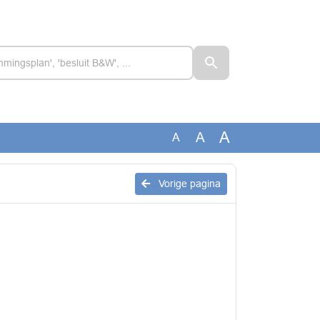
A
A
A
Vorige pagina