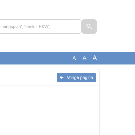
A
A
A
2
Vorige pagina