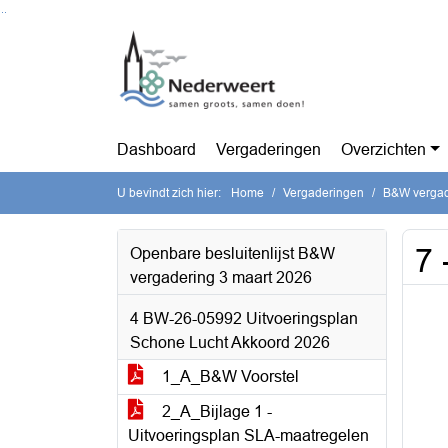
Ga naar de inhoud van deze pagina
Ga naar het zoeken
Ga naar het menu
Dashboard
Vergaderingen
Overzichten
U bevindt zich hier:
Home
Vergaderingen
B&W vergad
7 
Openbare besluitenlijst B&W
vergadering 3 maart 2026
4 BW-26-05992 Uitvoeringsplan
Schone Lucht Akkoord 2026
1_A_B&W Voorstel
2_A_Bijlage 1 -
Uitvoeringsplan SLA-maatregelen