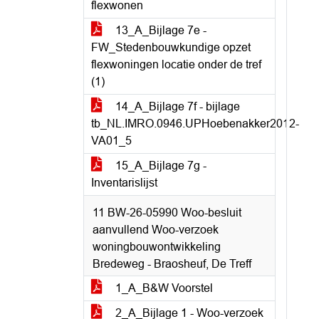
flexwonen
13_A_Bijlage 7e -
FW_Stedenbouwkundige opzet
flexwoningen locatie onder de tref
(1)
14_A_Bijlage 7f - bijlage
tb_NL.IMRO.0946.UPHoebenakker2012-
VA01_5
15_A_Bijlage 7g -
Inventarislijst
11 BW-26-05990 Woo-besluit
aanvullend Woo-verzoek
woningbouwontwikkeling
Bredeweg - Braosheuf, De Treff
1_A_B&W Voorstel
2_A_Bijlage 1 - Woo-verzoek