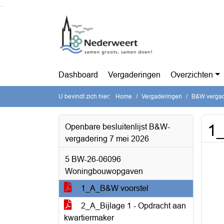
Ga naar de inhoud van deze pagina
Ga naar het zoeken
Ga naar het menu
Dashboard
Vergaderingen
Overzichten
U bevindt zich hier:
Home
Vergaderingen
B&W vergad
1
Openbare besluitenlijst B&W-
vergadering 7 mei 2026
5 BW-26-06096
Woningbouwopgaven
1_A_B&W voorstel
2_A_Bijlage 1 - Opdracht aan
kwartiermaker