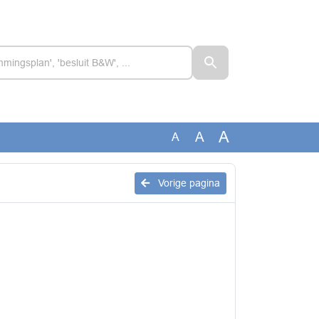
A
A
A
Vorige pagina