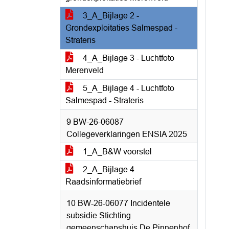
3_A_Bijlage 2 -
Grondexploitaties Salmespad -
Strateris
4_A_Bijlage 3 - Luchtfoto
Merenveld
5_A_Bijlage 4 - Luchtfoto
Salmespad - Strateris
9 BW-26-06087
Collegeverklaringen ENSIA 2025
1_A_B&W voorstel
2_A_Bijlage 4
Raadsinformatiebrief
10 BW-26-06077 Incidentele
subsidie Stichting
gemeenschapshuis De Pinnenhof