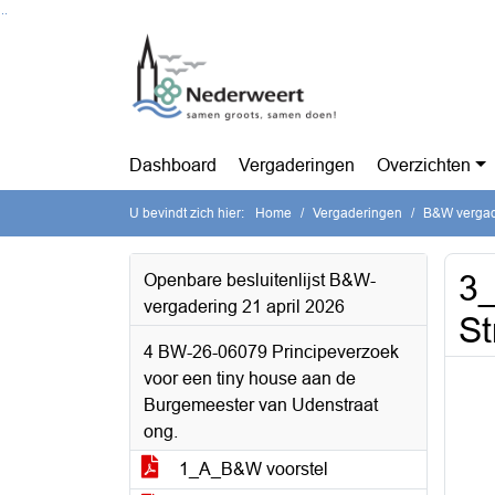
Ga naar de inhoud van deze pagina
Ga naar het zoeken
Ga naar het menu
Dashboard
Vergaderingen
Overzichten
U bevindt zich hier:
Home
Vergaderingen
B&W vergade
3_
Openbare besluitenlijst B&W-
vergadering 21 april 2026
St
4 BW-26-06079 Principeverzoek
voor een tiny house aan de
Burgemeester van Udenstraat
ong.
1_A_B&W voorstel