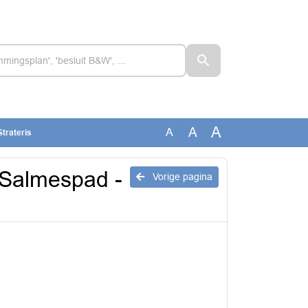
A
A
A
trateris
 Salmespad -
Vorige pagina