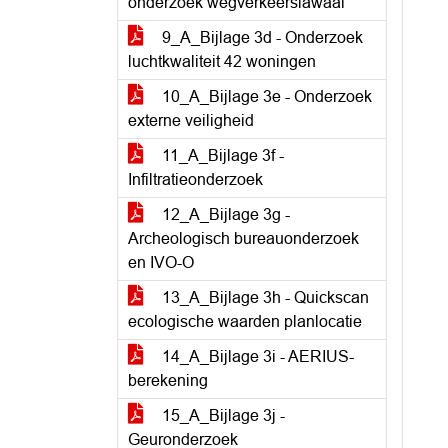
onderzoek wegverkeerslawaai
9_A_Bijlage 3d - Onderzoek
luchtkwaliteit 42 woningen
10_A_Bijlage 3e - Onderzoek
externe veiligheid
11_A_Bijlage 3f -
Infiltratieonderzoek
12_A_Bijlage 3g -
Archeologisch bureauonderzoek
en IVO-O
13_A_Bijlage 3h - Quickscan
ecologische waarden planlocatie
14_A_Bijlage 3i - AERIUS-
berekening
15_A_Bijlage 3j -
Geuronderzoek