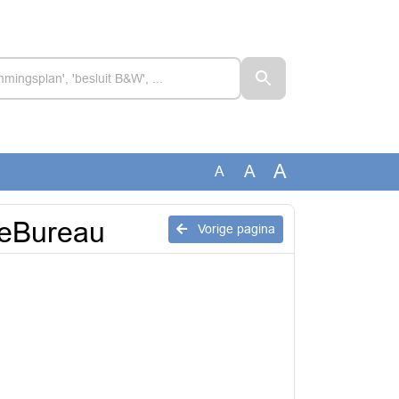
A
A
A
ieBureau
Vorige pagina