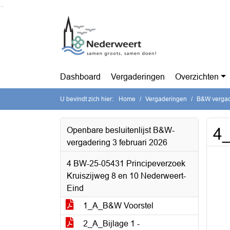
Ga naar de inhoud van deze pagina
Ga naar het zoeken
Ga naar het menu
Dashboard
Vergaderingen
Overzichten
U bevindt zich hier:
Home
Vergaderingen
B&W vergade
4_
Openbare besluitenlijst B&W-
vergadering 3 februari 2026
4 BW-25-05431 Principeverzoek
Kruiszijweg 8 en 10 Nederweert-
Eind
1_A_B&W Voorstel
2_A_Bijlage 1 -