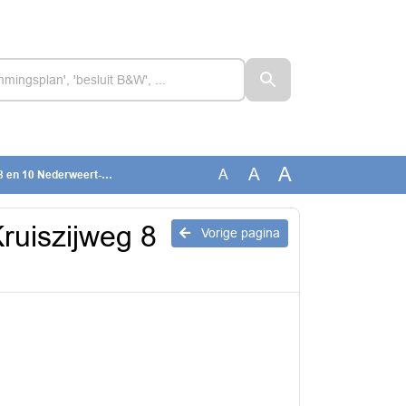
A
A
A
en 10 Nederweert-Eind
ruiszijweg 8
Vorige pagina