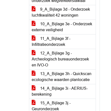
onderzoek wegverkeerslawaai
9_A_Bijlage 3d - Onderzoek
luchtkwaliteit 42 woningen
10_A_Bijlage 3e - Onderzoek
externe veiligheid
11_A_Bijlage 3f -
Infiltratieonderzoek
12_A_Bijlage 3g -
Archeologisch bureauonderzoek
en IVO-O
13_A_Bijlage 3h - Quickscan
ecologische waarden planlocatie
14_A_Bijlage 3i - AERIUS-
berekening
15_A_Bijlage 3j -
Geuronderzoek