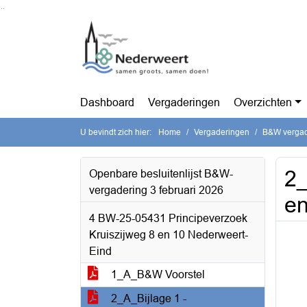
Ga naar de inhoud van deze pagina
Ga naar het zoeken
Ga naar het menu
Dashboard
Vergaderingen
Overzichten
U bevindt zich hier:
Home
Vergaderingen
B&W vergade
2_
Openbare besluitenlijst B&W-
vergadering 3 februari 2026
en
4 BW-25-05431 Principeverzoek
Kruiszijweg 8 en 10 Nederweert-
Eind
1_A_B&W Voorstel
2_A_Bijlage 1 -