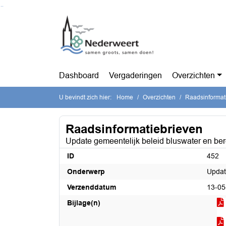
Ga naar de inhoud van deze pagina
Ga naar het zoeken
Ga naar het menu
Dashboard
Vergaderingen
Overzichten
U bevindt zich hier:
Home
Overzichten
Raadsinformat
Raadsinformatiebrieven
Update gemeentelijk beleid bluswater en be
ID
452
Onderwerp
Updat
Verzenddatum
13-05
Bijlage(n)