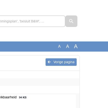
A
A
A
Vorige pagina
reikbaarheid
94 KB