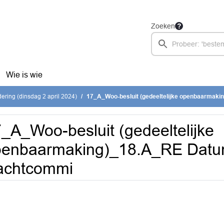
Zoeken
Wie is wie
ring (dinsdag 2 april 2024)
17_A_Woo-besluit (gedeeltelijke openbaarmaking)_18.A_RE Datum h
_A_Woo-besluit (gedeeltelijke
enbaarmaking)_18.A_RE Datum
achtcommi