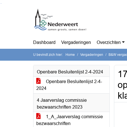
Ga naar de inhoud van deze pagina
Ga naar het zoeken
Ga naar het menu
Dashboard
Vergaderingen
Overzichten
U bevindt zich hier:
Home
Vergaderingen
B&W vergade
17
Openbare Besluitenlijst 2-4-2024
Openbare Besluitenlijst 2-4-
op
2024
kl
4 Jaarverslag commissie
bezwaarschriften 2023
1_A_Jaarverslag commissie
bezwaarschriften