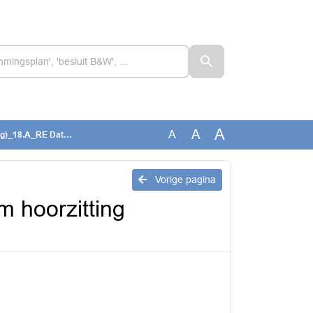
A
A
A
oorzitting klachtcommi
Vorige pagina
 hoorzitting