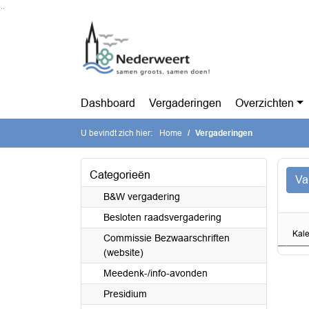
Ga naar de inhoud van deze pagina
Ga naar het zoeken
Ga naar het menu
Dashboard
Vergaderingen
Overzichten
U bevindt zich hier:
Home
Vergaderingen
Categorieën
Va
B&W vergadering
Besloten raadsvergadering
Kal
Commissie Bezwaarschriften
(website)
Meedenk-/info-avonden
Presidium