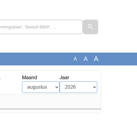
A
A
A
6
Maand
Jaar