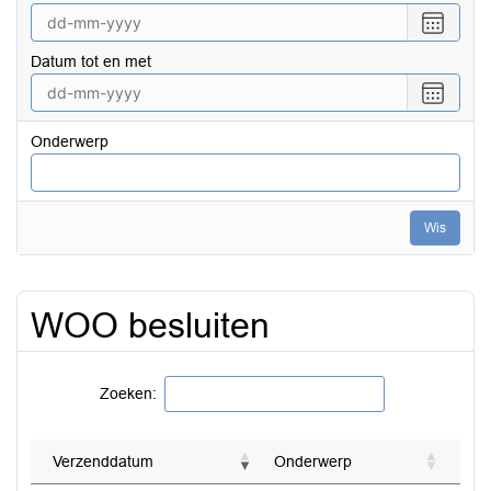
Selecte
een
Datum tot en met
datum
vanaf
Selecte
een
datum
Onderwerp
tot
en
met
Wis
WOO besluiten
Zoeken:
Verzenddatum
Onderwerp