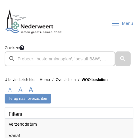
Ga naar de inhoud van deze pagina
Ga naar het zoeken
Ga naar het menu
Menu
Zoeken
U bevindt zich hier:
Home
Overzichten
WOO besluiten
A
A
A
Terug naar overzichten
Filters
Verzenddatum
vanaf