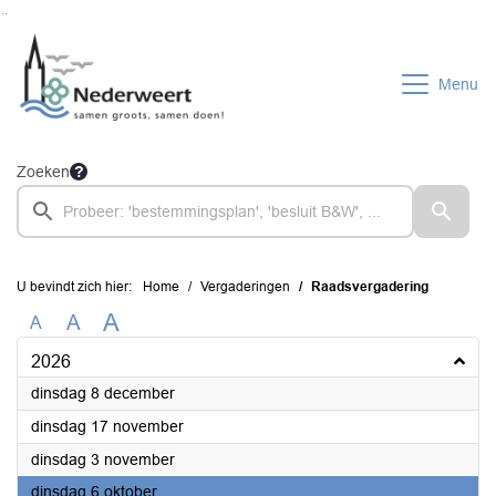
Ga naar de inhoud van deze pagina
Ga naar het zoeken
Ga naar het menu
Menu
Zoeken
U bevindt zich hier:
Home
Vergaderingen
Raadsvergadering
A
A
A
2026
2026
dinsdag 8 december
2026
dinsdag 17 november
2026
dinsdag 3 november
2026
dinsdag 6 oktober