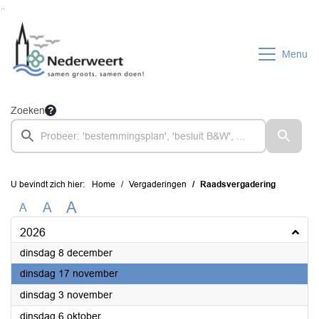
Ga naar de inhoud van deze pagina
Ga naar het zoeken
Ga naar het menu
Menu
Zoeken
U bevindt zich hier:
Home
Vergaderingen
Raadsvergadering
A
A
A
2026
2026
dinsdag 8 december
2026
dinsdag 17 november
2026
dinsdag 3 november
2026
dinsdag 6 oktober