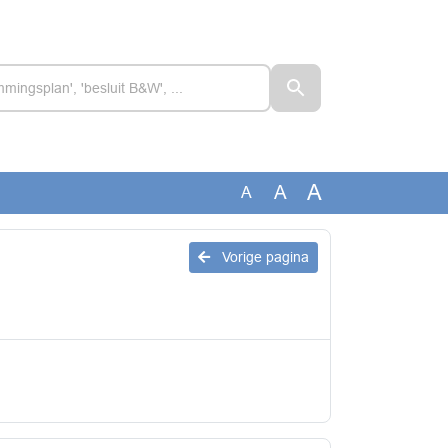
A
A
A
Vorige pagina