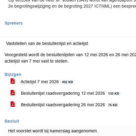
Op verzoek van de heer M. Vossen (JAN) wordt van agendapunt 9a
2e begrotingswijziging en de begroting 2027 ICTNML) een bespre
Sprekers
Vaststellen van de besluitenlijst en actielijst
Voorgesteld wordt de besluitenlijsten van 12 mei 2026 en 26 mei 202
actielijst van 7 mei vast te stellen.
Bijlagen
Actielijst 7 mei 2026
492 KB
Besluitenlijst raadsvergadering 12 mei 2026
130 KB
Besluitenlijst raadsvergadering 26 mei 2026
76 KB
Besluit
Het voorstel wordt bij hamerslag aangenomen.