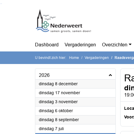
Ga naar de inhoud van deze pagina
Ga naar het zoeken
Ga naar het menu
Dashboard
Vergaderingen
Overzichten
U bevindt zich hier:
Home
Vergaderingen
Raadsverg
2026
Ra
2026
dinsdag 8 december
di
2026
dinsdag 17 november
19:0
2026
dinsdag 3 november
Loca
2026
dinsdag 6 oktober
Voorz
2026
dinsdag 8 september
2026
dinsdag 7 juli