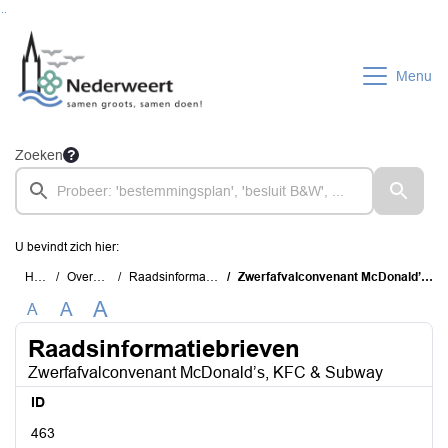
Ga naar de inhoud van deze pagina
Ga naar het zoeken
Ga naar het menu
Menu
Zoeken
U bevindt zich hier:
Home
Overzichten
Raadsinformatiebrieven
Zwerfafvalconvenant McDonald’s, KFC & Subway
A
A
A
Raadsinformatiebrieven
Zwerfafvalconvenant McDonald’s, KFC & Subway
ID
463