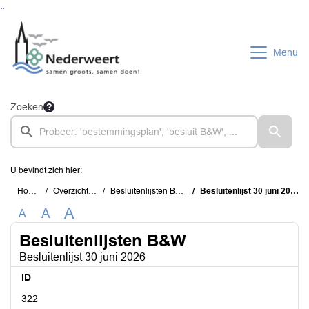
Ga naar de inhoud van deze pagina
Ga naar het zoeken
Ga naar het menu
Menu
Zoeken
U bevindt zich hier:
Home
Overzichten
Besluitenlijsten B&W
Besluitenlijst 30 juni 2026
A
A
A
Besluitenlijsten B&W
Besluitenlijst 30 juni 2026
ID
322