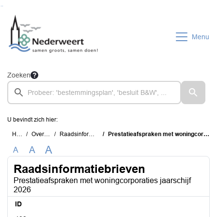
Ga naar de inhoud van deze pagina
Ga naar het zoeken
Ga naar het menu
Menu
Zoeken
U bevindt zich hier:
Home
Overzichten
Raadsinformatiebrieven
Prestatieafspraken met woningcorporaties jaarschijf 2026
A
A
A
Raadsinformatiebrieven
Prestatieafspraken met woningcorporaties jaarschijf
2026
ID