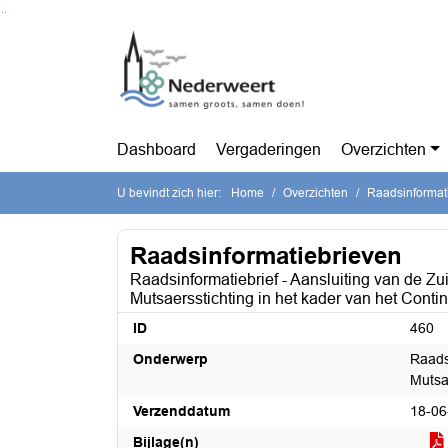
Ga naar de inhoud van deze pagina
Ga naar het zoeken
Ga naar het menu
Dashboard
Vergaderingen
Overzichten
U bevindt zich hier:
Home
Overzichten
Raadsinformat
Raadsinformatiebrieven
Raadsinformatiebrief - Aansluiting van de 
Mutsaersstichting in het kader van het Contin
ID
460
Onderwerp
Raads
Mutsae
Verzenddatum
18-06
Bijlage(n)