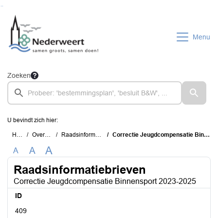
Ga naar de inhoud van deze pagina
Ga naar het zoeken
Ga naar het menu
Menu
Zoeken
U bevindt zich hier:
Home
Overzichten
Raadsinformatiebrieven
Correctie Jeugdcompensatie Binnensport 2023-2025
A
A
A
Raadsinformatiebrieven
Correctie Jeugdcompensatie Binnensport 2023-2025
ID
409