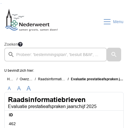
Ga naar de inhoud van deze pagina
Ga naar het zoeken
Ga naar het menu
Menu
Zoeken
U bevindt zich hier:
Home
Overzichten
Raadsinformatiebrieven
Evaluatie prestatieafspraken jaarschijf 2025
A
A
A
Raadsinformatiebrieven
Evaluatie prestatieafspraken jaarschijf 2025
ID
462