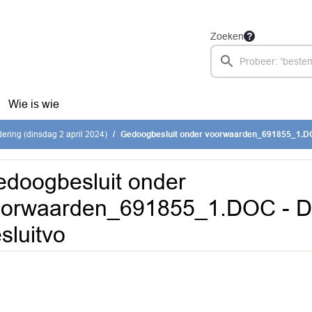
Zoeken
Wie is wie
ring (dinsdag 2 april 2024)
Gedoogbesluit onder voorwaarden_691855_1.DOC - Definitief b
doogbesluit onder
orwaarden_691855_1.DOC - Def
sluitvo