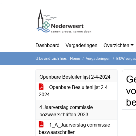
Ga naar de inhoud van deze pagina
Ga naar het zoeken
Ga naar het menu
Dashboard
Vergaderingen
Overzichten
U bevindt zich hier:
Home
Vergaderingen
B&W vergade
Ge
Openbare Besluitenlijst 2-4-2024
Openbare Besluitenlijst 2-4-
vo
2024
be
4 Jaarverslag commissie
bezwaarschriften 2023
1_A_Jaarverslag commissie
bezwaarschriften