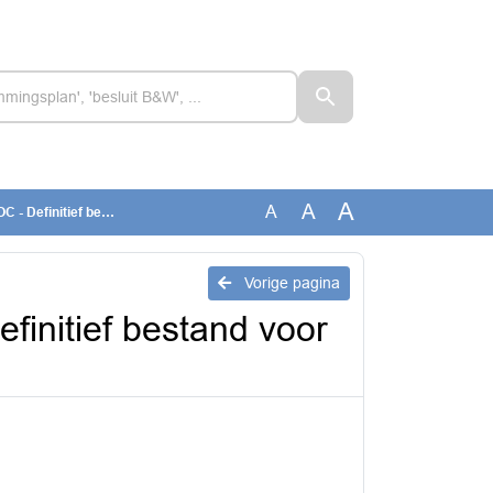
A
A
A
estand voor besluitvo
Vorige pagina
initief bestand voor