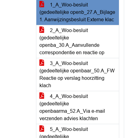
1_A_Woo-besluit
(gedeeltelijke openb_27.A_Bijlage
1. Aanwijzingsbesluit Externe klac
2_A_Woo-besluit
(gedeeltelijke
openba_30.A_Aanvullende
correspondentie en reactie op
3_A_Woo-besluit
(gedeeltelijke openbaar_50.A_FW
Reactie op verslag hoorzitting
klach
4_A_Woo-besluit
(gedeeltelijke
openbaarma_52.A_Via e-mail
verzenden advies klachten
5_A_Woo-besluit
(gedeeltelijke