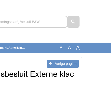
A
A
A
sbesluit Externe klac
Vorige pagina
sbesluit Externe klac