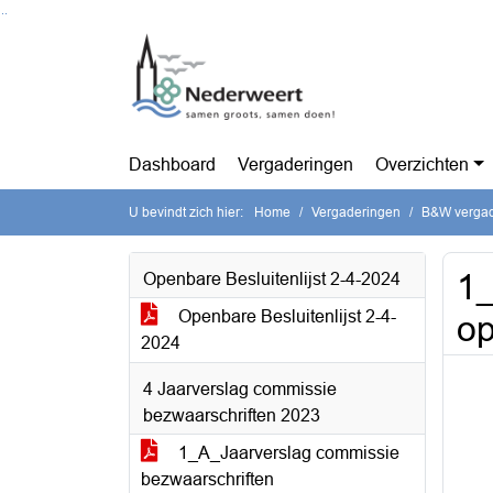
Ga naar de inhoud van deze pagina
Ga naar het zoeken
Ga naar het menu
Dashboard
Vergaderingen
Overzichten
U bevindt zich hier:
Home
Vergaderingen
B&W vergade
1_
Openbare Besluitenlijst 2-4-2024
Openbare Besluitenlijst 2-4-
op
2024
4 Jaarverslag commissie
bezwaarschriften 2023
1_A_Jaarverslag commissie
bezwaarschriften