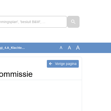
A
A
A
Klachtencommissie
Vorige pagina
ommissie