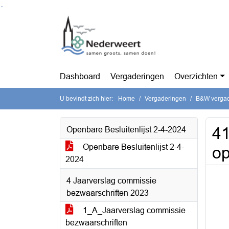
Ga naar de inhoud van deze pagina
Ga naar het zoeken
Ga naar het menu
Dashboard
Vergaderingen
Overzichten
U bevindt zich hier:
Home
Vergaderingen
B&W vergade
41
Openbare Besluitenlijst 2-4-2024
Openbare Besluitenlijst 2-4-
o
2024
4 Jaarverslag commissie
bezwaarschriften 2023
1_A_Jaarverslag commissie
bezwaarschriften