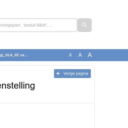
A
A
A
lling Klachtencommiss
Vorige pagina
stelling