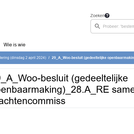
Zoeken
Wie is wie
ring (dinsdag 2 april 2024)
29_A_Woo-besluit (gedeeltelijke openbaarmaking)_28.A_RE samenste
_A_Woo-besluit (gedeeltelijke
enbaarmaking)_28.A_RE samen
lachtencommiss