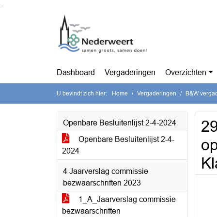
Ga naar de inhoud van deze pagina
Ga naar het zoeken
Ga naar het menu
Dashboard
Vergaderingen
Overzichten
U bevindt zich hier:
Home
Vergaderingen
B&W vergade
29
Openbare Besluitenlijst 2-4-2024
Openbare Besluitenlijst 2-4-
op
2024
K
4 Jaarverslag commissie
bezwaarschriften 2023
1_A_Jaarverslag commissie
bezwaarschriften