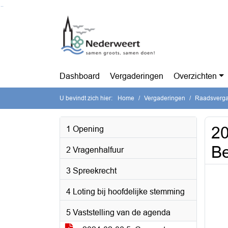
Ga naar de inhoud van deze pagina
Ga naar het zoeken
Ga naar het menu
Dashboard
Vergaderingen
Overzichten
U bevindt zich hier:
Home
Vergaderingen
Raadsvergad
20
1 Opening
Be
2 Vragenhalfuur
3 Spreekrecht
4 Loting bij hoofdelijke stemming
5 Vaststelling van de agenda