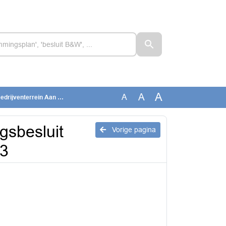
A
A
A
terrein Aan Veertien 2023
ngsbesluit
Vorige pagina
23