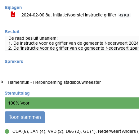
Bijlagen
2024-02-06 8a. Initiatiefvoorstel instructie griffier
42 KB
Besluit
De raad besluit unaniem:
1. De instructie voor de griffier van de gemeente Nederweert 2024 v
2. De ‘instructie voor de griffier van de gemeente Nederweert’ zoals
Sprekers
.b
Hamerstuk - Herbenoeming stadsbouwmeester
Stemuitslag
100% Voor
Toon stemmen
CDA (6), JAN (4), VVD (2), D66 (2), GL (1), Nederweert Anders (
voor