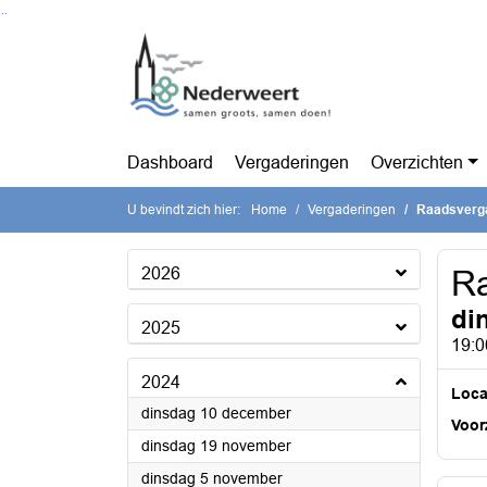
Ga naar de inhoud van deze pagina
Ga naar het zoeken
Ga naar het menu
Dashboard
Vergaderingen
Overzichten
U bevindt zich hier:
Home
Vergaderingen
Raadsverg
2026
Ra
di
2025
19:0
2024
Loca
2024
dinsdag 10 december
Voorz
2024
dinsdag 19 november
2024
dinsdag 5 november