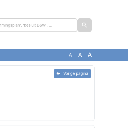
A
A
A
Vorige pagina