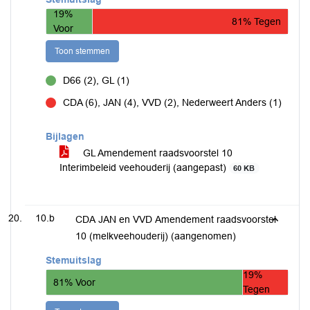
19%
81% Tegen
Voor
Toon stemmen
D66 (2), GL (1)
voor
CDA (6), JAN (4), VVD (2), Nederweert Anders (1)
tegen
Bijlagen
GL Amendement raadsvoorstel 10
Interimbeleid veehouderij (aangepast)
60 KB
10.b
CDA JAN en VVD Amendement raadsvoorstel
10 (melkveehouderij) (aangenomen)
Stemuitslag
19%
81% Voor
Tegen