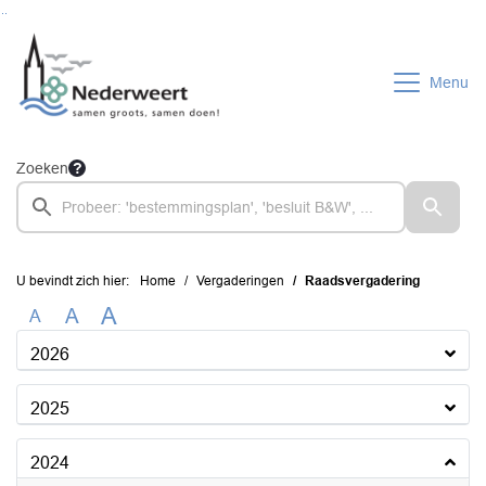
Ga naar de inhoud van deze pagina
Ga naar het zoeken
Ga naar het menu
Menu
Zoeken
U bevindt zich hier:
Home
Vergaderingen
Raadsvergadering
A
A
A
2026
2025
2024