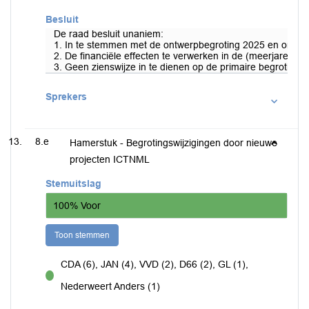
Besluit
De raad besluit unaniem:
1. In te stemmen met de ontwerpbegroting 2025 en ontwe
2. De financiële effecten te verwerken in de (meerjaren)be
3. Geen zienswijze in te dienen op de primaire begroting 
Sprekers
8.e
Hamerstuk - Begrotingswijzigingen door nieuwe
projecten ICTNML
Stemuitslag
100% Voor
Toon stemmen
CDA (6), JAN (4), VVD (2), D66 (2), GL (1),
voor
Nederweert Anders (1)