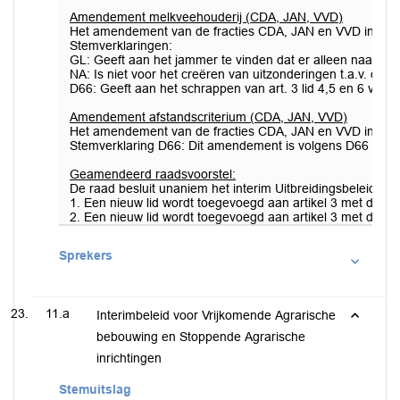
Amendement melkveehouderij (CDA, JAN, VVD)
Het amendement van de fracties CDA, JAN en VVD inzake
Stemverklaringen:
GL: Geeft aan het jammer te vinden dat er alleen naar me
NA: Is niet voor het creëren van uitzonderingen t.a.v. de a
D66: Geeft aan het schrappen van art. 3 lid 4,5 en 6 van 
Amendement afstandscriterium (CDA, JAN, VVD)
Het amendement van de fracties CDA, JAN en VVD inzake
Stemverklaring D66: Dit amendement is volgens D66 overb
Geamendeerd raadsvoorstel:
De raad besluit unaniem het interim Uitbreidingsbeleid Ve
1. Een nieuw lid wordt toegevoegd aan artikel 3 met de vol
2. Een nieuw lid wordt toegevoegd aan artikel 3 met de v
Sprekers
11.a
Interimbeleid voor Vrijkomende Agrarische
bebouwing en Stoppende Agrarische
inrichtingen
Stemuitslag