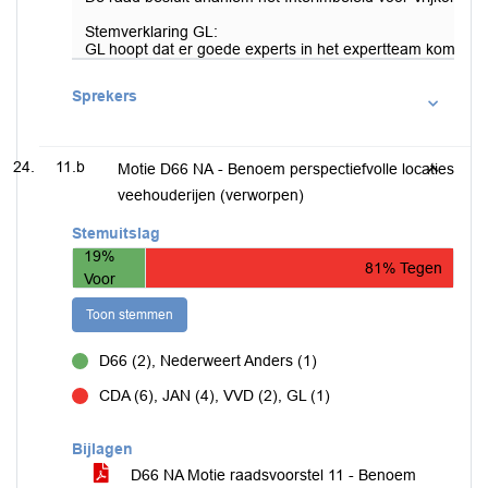
Stemverklaring GL:
GL hoopt dat er goede experts in het expertteam komen.
Sprekers
11.b
Motie D66 NA - Benoem perspectiefvolle locaties
veehouderijen (verworpen)
Stemuitslag
19%
81% Tegen
Voor
Toon stemmen
D66 (2), Nederweert Anders (1)
voor
CDA (6), JAN (4), VVD (2), GL (1)
tegen
Bijlagen
D66 NA Motie raadsvoorstel 11 - Benoem