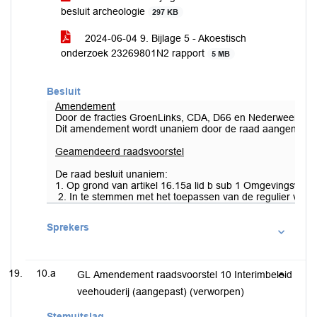
besluit archeologie
297 KB
2024-06-04 9. Bijlage 5 - Akoestisch
onderzoek 23269801N2 rapport
5 MB
Besluit
Amendement
Door de fracties GroenLinks, CDA, D66 en Nederweert A
Dit amendement wordt unaniem door de raad aangenome
Geamendeerd raadsvoorstel
De raad besluit unaniem:
1. Op grond van artikel 16.15a lid b sub 1 Omgevingswet 
2. In te stemmen met het toepassen van de regulier voorb
Sprekers
10.a
GL Amendement raadsvoorstel 10 Interimbeleid
veehouderij (aangepast) (verworpen)
Stemuitslag