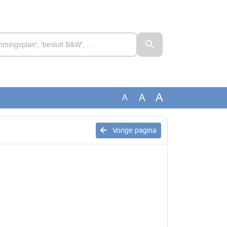
A
A
A
Vorige pagina