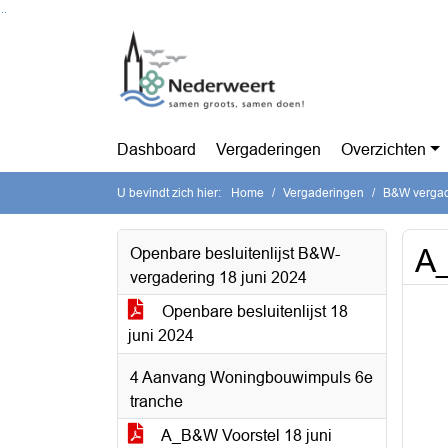
Ga naar de inhoud van deze pagina
Ga naar het zoeken
Ga naar het menu
Dashboard
Vergaderingen
Overzichten
U bevindt zich hier:
Home
Vergaderingen
B&W vergade
A
Openbare besluitenlijst B&W-
vergadering 18 juni 2024
Openbare besluitenlijst 18
juni 2024
4 Aanvang Woningbouwimpuls 6e
tranche
A_B&W Voorstel 18 juni