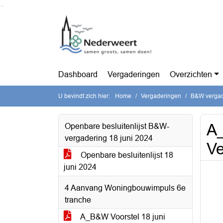
Ga naar de inhoud van deze pagina
Ga naar het zoeken
Ga naar het menu
Dashboard
Vergaderingen
Overzichten
U bevindt zich hier:
Home
Vergaderingen
B&W vergade
A_
Openbare besluitenlijst B&W-
vergadering 18 juni 2024
Ve
Openbare besluitenlijst 18
juni 2024
4 Aanvang Woningbouwimpuls 6e
tranche
A_B&W Voorstel 18 juni