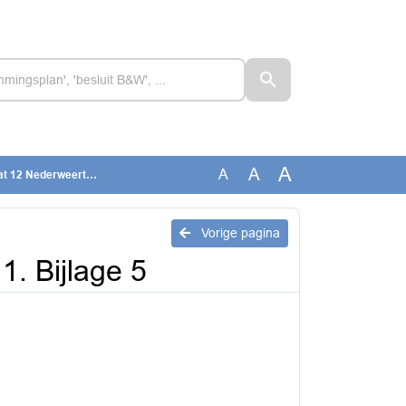
A
A
A
weert_11. Bijlage 5
Vorige pagina
. Bijlage 5