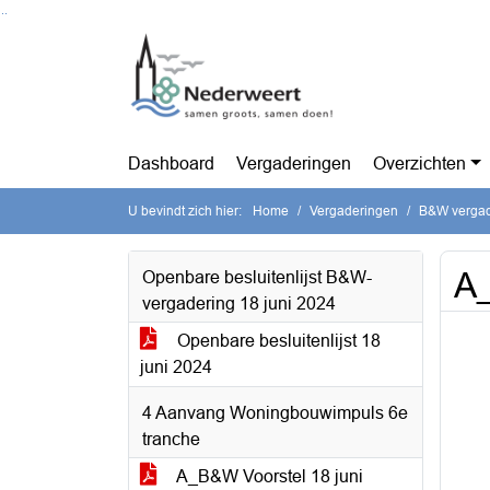
Ga naar de inhoud van deze pagina
Ga naar het zoeken
Ga naar het menu
Dashboard
Vergaderingen
Overzichten
U bevindt zich hier:
Home
Vergaderingen
B&W vergade
A
Openbare besluitenlijst B&W-
vergadering 18 juni 2024
Openbare besluitenlijst 18
juni 2024
4 Aanvang Woningbouwimpuls 6e
tranche
A_B&W Voorstel 18 juni