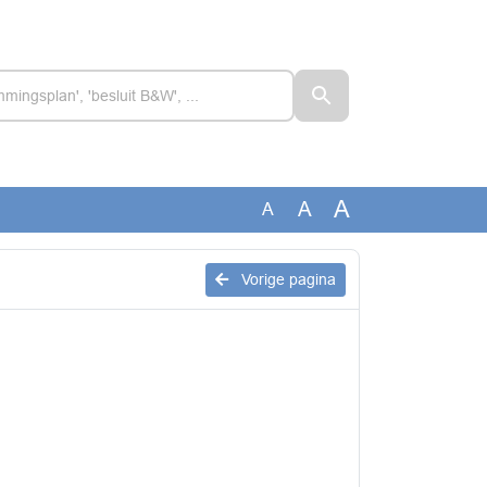
A
A
A
Vorige pagina