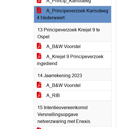
A_Princip_Karissteeg
A_Principeverzoek Karissteeg
4 Nederweert
13 Principeverzoek Kreijel 9 te
Ospel
A_B&W Voorstel
A_Kreijel 9 Principeverzoek
ingediend
14 Jaarrekening 2023
A_B&W Voorstel
A_RIB
15 Intentieovereenkomst
Versnellingsopgave
netverzwaring met Enexis.