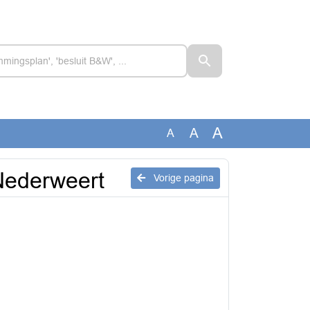
A
A
A
Nederweert
Vorige pagina