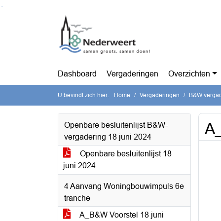
Ga naar de inhoud van deze pagina
Ga naar het zoeken
Ga naar het menu
Dashboard
Vergaderingen
Overzichten
U bevindt zich hier:
Home
Vergaderingen
B&W vergade
A_
Openbare besluitenlijst B&W-
vergadering 18 juni 2024
Openbare besluitenlijst 18
juni 2024
4 Aanvang Woningbouwimpuls 6e
tranche
A_B&W Voorstel 18 juni