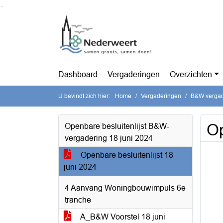
Ga naar de inhoud van deze pagina
Ga naar het zoeken
Ga naar het menu
Dashboard
Vergaderingen
Overzichten
U bevindt zich hier:
Home
Vergaderingen
B&W vergade
Op
Openbare besluitenlijst B&W-
vergadering 18 juni 2024
Openbare besluitenlijst 18
juni 2024
4 Aanvang Woningbouwimpuls 6e
tranche
A_B&W Voorstel 18 juni