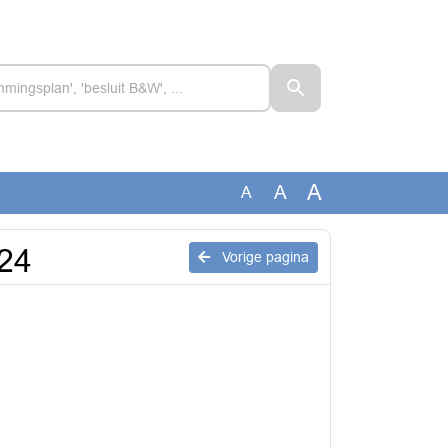
A
A
A
024
Vorige pagina