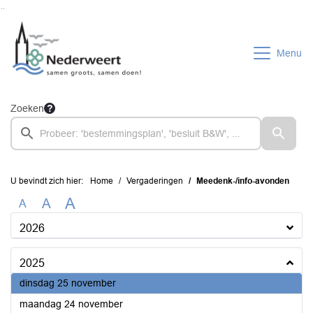
Ga naar de inhoud van deze pagina
Ga naar het zoeken
Ga naar het menu
Menu
Zoeken
U bevindt zich hier:
Home
Vergaderingen
Meedenk-/info-avonden
A
A
A
2026
2025
2025
dinsdag 25 november
2025
maandag 24 november